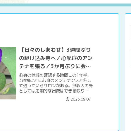
【日々のしあわせ】3週間ぶり
の駆け込み寺へ／心配症のアン
テナを張る／3か月ぶりに会い
に行く
心身の状態を確認する時間この1年半、
3週間ごとに心身のメンテナンスと称し
て通っているサロンがある。無収入の身
としては定期的な出費はできる限り抑え
たいところであるが、これだけはヨシと
2023.09.07
している。ここへは働いていたときから
通っている。2か月に1回...