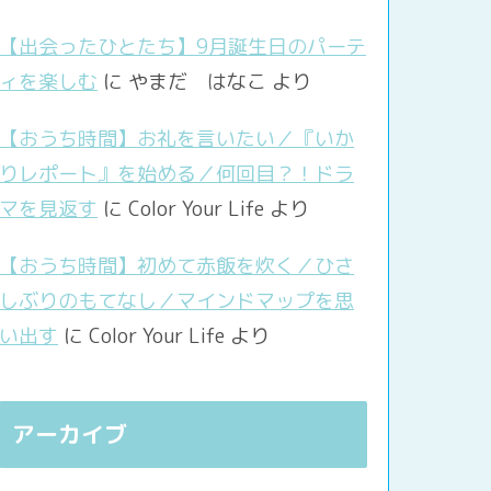
【出会ったひとたち】9月誕生日のパーテ
ィを楽しむ
に
やまだ はなこ
より
【おうち時間】お礼を言いたい／『いか
りレポート』を始める／何回目？！ドラ
マを見返す
に
Color Your Life
より
【おうち時間】初めて赤飯を炊く／ひさ
しぶりのもてなし／マインドマップを思
い出す
に
Color Your Life
より
アーカイブ