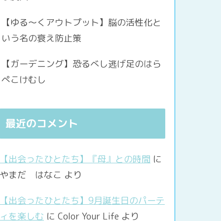
【ゆる〜くアウトプット】脳の活性化と
いう名の衰え防止策
【ガーデニング】恐るべし逃げ足のはら
ぺこけむし
最近のコメント
【出会ったひとたち】『母』との時間
に
やまだ はなこ
より
【出会ったひとたち】9月誕生日のパーテ
ィを楽しむ
に
Color Your Life
より