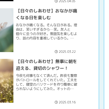
Garden Desig...
2025.04.05
【日々のしあわせ】おなかが痛
くなる日を楽しむ
おなかが痛くなる。そんな日がある。理
由は、笑いすぎるから…笑。友人と
個々に会うのが好き。雰囲気を楽しむよ
り、話の内容を重視しているから。いま
抱えていることを、できる限り解決に近
づけたいから。おみやげを渡して、大好
きなカフェでランチをした。ま...
2025.03.22
【日々のしあわせ】無事に朝を
迎える、貸切のシャワー！
今夜も何事もなくて済んだ。昨夜も警察
がパトロールをしてくれていた。工夫を
して、寝室のバリケードを作り簡単に破
られないようにしてみた。オットの楽器
（買い換えができそうなもの、笑）や護
身用の素振りバット（元ソフト部！）、
重たい石油ストーブ、洋服...
2025.03.16