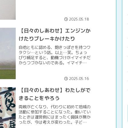
ー』なのかしら。小学校の高学年では、
もうマイメロやキティから卒業をした。
代わりに『シロとクロのネコ』...
2025.05.18
【日々のしあわせ】エンジンか
けたりブレーキかけたり
自他ともに認める、飽きっぽさを持つワ
タクシ…という話。以上…笑。ちょっ
ぴり補足すると、動機づけがイマイチだ
からつづかないのである。イマイチなの
は、アンテナの感度は高いけれどすべて
受信する前に決めてしまうからである。
こまったものだ。ただし、超...
2025.05.16
【日々のしあわせ】わたしがで
きることをやろう
両親が亡くなり、代わりに初めて地域の
活動に参加することになった。働いてい
たときは運営側にはまったく興味が無か
ったが、今は考えが変わった。子どもの
ころたくさんのイベントで楽しませてく