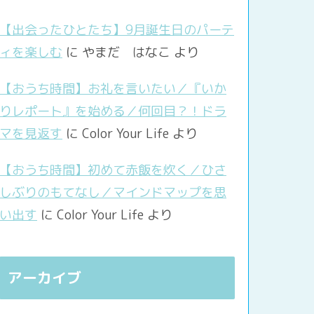
【出会ったひとたち】9月誕生日のパーテ
ィを楽しむ
に
やまだ はなこ
より
【おうち時間】お礼を言いたい／『いか
りレポート』を始める／何回目？！ドラ
マを見返す
に
Color Your Life
より
【おうち時間】初めて赤飯を炊く／ひさ
しぶりのもてなし／マインドマップを思
い出す
に
Color Your Life
より
アーカイブ