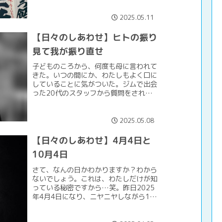
れた祖父母の世代や両親の世代。それに
代わるのが、わたしたちの...
2025.05.11
【日々のしあわせ】ヒトの振り
見て我が振り直せ
子どものころから、何度も母に言われて
きた。いつの間にか、わたしもよく口に
していることに気がついた。ジムで出会
った20代のスタッフから質問をされ
た。『オツボネってどこにでもいるんで
すか？』『え？オツボネ？もちろんいる
よ。どこにでも。』ああ。こ...
2025.05.08
【日々のしあわせ】4月4日と
10月4日
さて、なんの日かわかりますか？わから
ないでしょう。これは、わたしだけが知
っている秘密ですから…笑。昨日2025
年4月4日になり、ニヤニヤしながら1日
を過ごした。両親から受け継いだ庭をわ
たしらしく変えていこうと考えて、