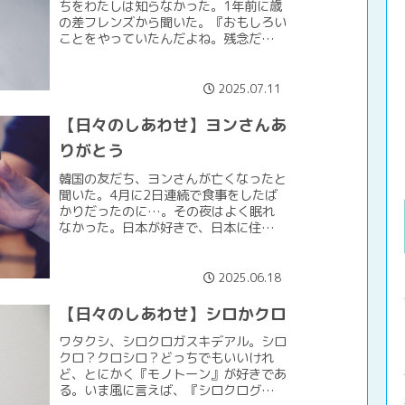
ちをわたしは知らなかった。1年前に歳
の差フレンズから聞いた。『おもしろい
ことをやっていたんだよね。残念だ。』
と言った。父が生涯をかけて山を愛して
いたことを知っていた友人だから、その
人たちの話をしてくれたの...
2025.07.11
【日々のしあわせ】ヨンさんあ
りがとう
韓国の友だち、ヨンさんが亡くなったと
聞いた。4月に2日連続で食事をしたば
かりだったのに…。その夜はよく眠れ
なかった。日本が好きで、日本に住みた
いとリタイアしてから何度も来日した。
ひょんなことから友人の家に3週間暮ら
し、その間に住居を探した。...
2025.06.18
【日々のしあわせ】シロかクロ
ワタクシ、シロクロガスキデアル。シロ
クロ？クロシロ？どっちでもいいけれ
ど、とにかく『モノトーン』が好きであ
る。いま風に言えば、『シロクログレ