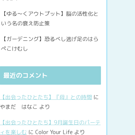
【ゆる〜くアウトプット】脳の活性化と
いう名の衰え防止策
【ガーデニング】恐るべし逃げ足のはら
ぺこけむし
最近のコメント
【出会ったひとたち】『母』との時間
に
やまだ はなこ
より
【出会ったひとたち】9月誕生日のパーテ
ィを楽しむ
に
Color Your Life
より