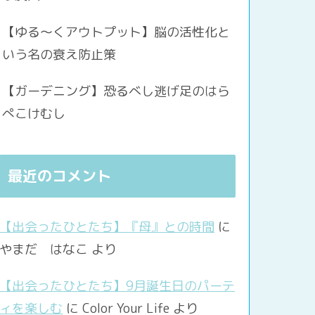
【ゆる〜くアウトプット】脳の活性化と
いう名の衰え防止策
【ガーデニング】恐るべし逃げ足のはら
ぺこけむし
最近のコメント
【出会ったひとたち】『母』との時間
に
やまだ はなこ
より
【出会ったひとたち】9月誕生日のパーテ
ィを楽しむ
に
Color Your Life
より