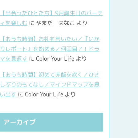
【出会ったひとたち】9月誕生日のパーテ
ィを楽しむ
に
やまだ はなこ
より
【おうち時間】お礼を言いたい／『いか
りレポート』を始める／何回目？！ドラ
マを見返す
に
Color Your Life
より
【おうち時間】初めて赤飯を炊く／ひさ
しぶりのもてなし／マインドマップを思
い出す
に
Color Your Life
より
アーカイブ