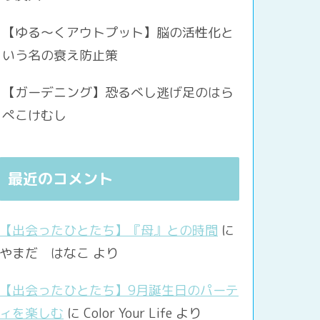
【ゆる〜くアウトプット】脳の活性化と
いう名の衰え防止策
【ガーデニング】恐るべし逃げ足のはら
ぺこけむし
最近のコメント
【出会ったひとたち】『母』との時間
に
やまだ はなこ
より
【出会ったひとたち】9月誕生日のパーテ
ィを楽しむ
に
Color Your Life
より