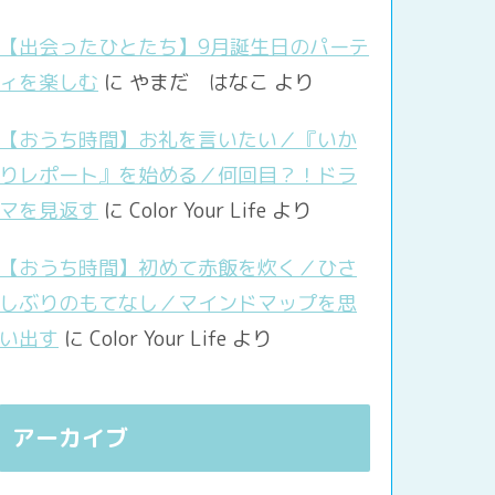
【出会ったひとたち】9月誕生日のパーテ
ィを楽しむ
に
やまだ はなこ
より
【おうち時間】お礼を言いたい／『いか
りレポート』を始める／何回目？！ドラ
マを見返す
に
Color Your Life
より
【おうち時間】初めて赤飯を炊く／ひさ
しぶりのもてなし／マインドマップを思
い出す
に
Color Your Life
より
アーカイブ