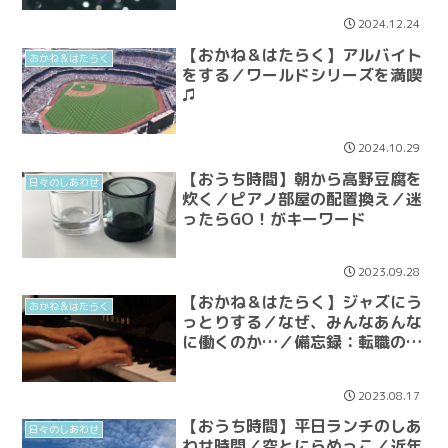
2024.12.24
【おかね＆はたらく】アルバイト
おかね＆はたらく
をする／ワールドシリーズを満喫
♫
2024.10.29
【おうち時間】朝から高野豆腐を
日々のしあわせ
炊く／ピアノ部屋の配置換え／迷
ったらGO！がキーワード
2023.09.28
【おかね＆はたらく】ジャズにう
おかね＆はたらく
っとりする／なぜ、みんなあんな
に働くのか…／備忘録：転職の条
件
2023.08.17
【おうち時間】平日ランチのしあ
日々のしあわせ
わせ時間／空とにらめっこ／近年