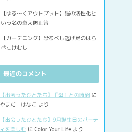
【ゆる〜くアウトプット】脳の活性化と
いう名の衰え防止策
【ガーデニング】恐るべし逃げ足のはら
ぺこけむし
最近のコメント
【出会ったひとたち】『母』との時間
に
やまだ はなこ
より
【出会ったひとたち】9月誕生日のパーテ
ィを楽しむ
に
Color Your Life
より