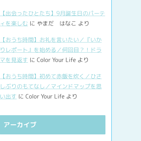
【出会ったひとたち】9月誕生日のパーテ
ィを楽しむ
に
やまだ はなこ
より
【おうち時間】お礼を言いたい／『いか
りレポート』を始める／何回目？！ドラ
マを見返す
に
Color Your Life
より
【おうち時間】初めて赤飯を炊く／ひさ
しぶりのもてなし／マインドマップを思
い出す
に
Color Your Life
より
アーカイブ