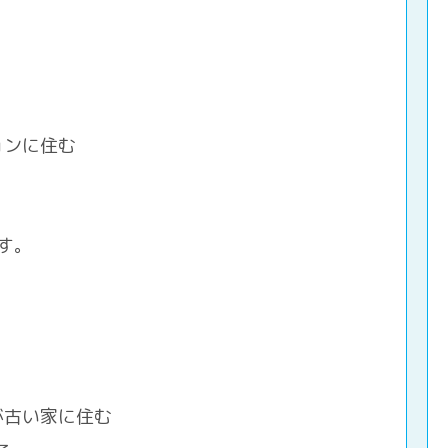
ョンに住む
す。
が古い家に住む