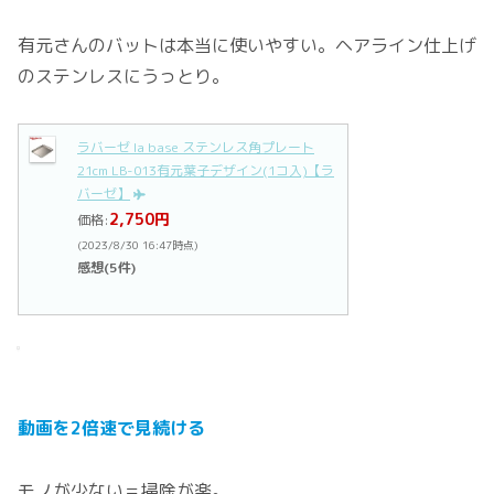
有元さんのバットは本当に使いやすい。ヘアライン仕上げ
のステンレスにうっとり。
ラバーゼ la base ステンレス角プレート
21cm LB-013有元葉子デザイン(1コ入)【ラ
バーゼ】
2,750円
価格:
(2023/8/30 16:47時点)
感想(5件)
動画を
2倍速
で見続ける
モノが少ない＝掃除が楽。