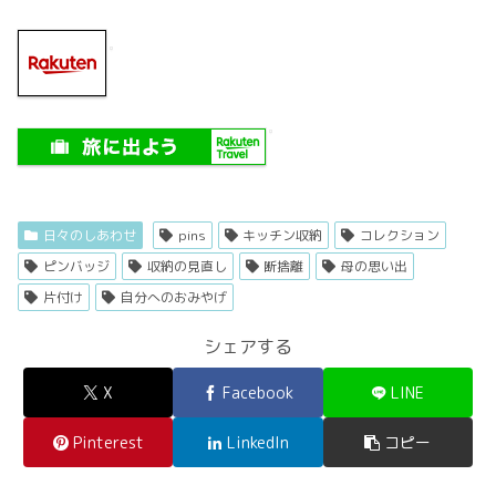
日々のしあわせ
pins
キッチン収納
コレクション
ピンバッジ
収納の見直し
断捨離
母の思い出
片付け
自分へのおみやげ
シェアする
X
Facebook
LINE
Pinterest
LinkedIn
コピー